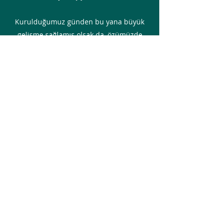
Kurulduğumuz günden bu yana büyük
gelişme sağlamış olsak da, özümüzde
hala aynı amaca sahibiz. Gelin,
hayallerinizi gerçeğe dönüştürelim.
Markanızı veya şirketinizi başarıya
taşımaya hazır mısınız? Sizin için neler
yapabileceğimizi görmek için hemen bizi
arayın.
İletişim
©2022, UP EĞİTİM & DANIŞMANLIK tarafından
kurulmuştur.