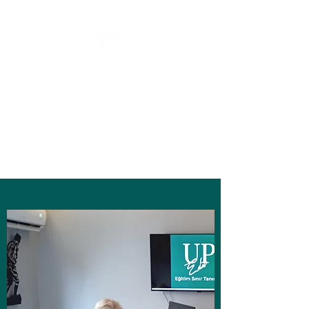
UP EĞİTİM &
DANIŞMANLIK
Eğitim sektöründe yurtiçi,
yurtdışı
danışmanlık hizmetleri